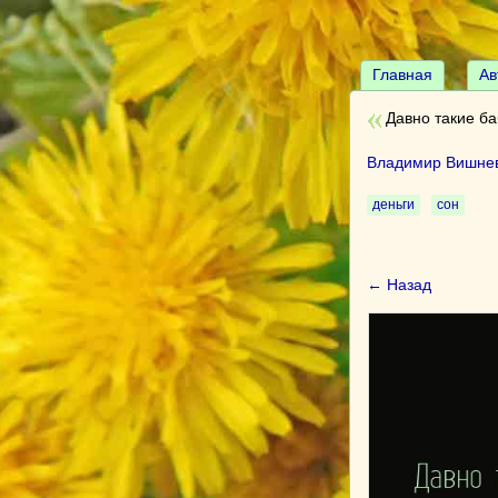
Главная
Ав
Давно такие б
Владимир Вишне
деньги
сон
← Назад