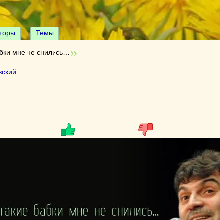
торы
Темы
абки мне не снились…
вский