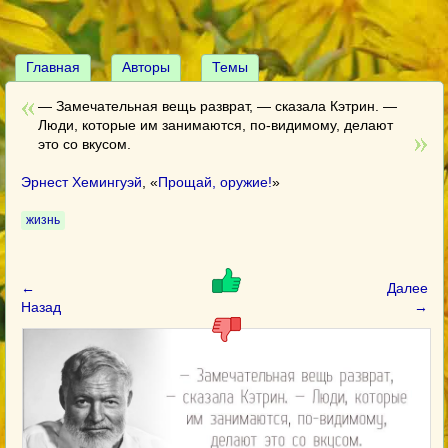
Главная
Авторы
Темы
— Замечательная вещь разврат, — сказала Кэтрин. —
Люди, которые им занимаются, по-видимому, делают
это со вкусом.
Эрнест Хемингуэй
, «
Прощай, оружие!
»
жизнь
←
Далее
Назад
→