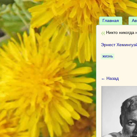
Главная
Ав
Никто никогда 
Эрнест Хемингуэ
жизнь
← Назад