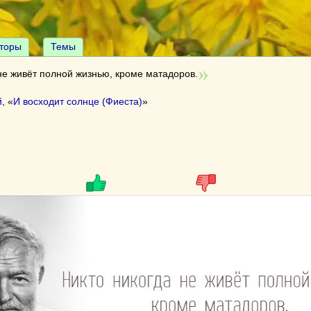
торы
Темы
не живёт полной жизнью, кроме матадоров.
й
, «
И восходит солнце (Фиеста)
»