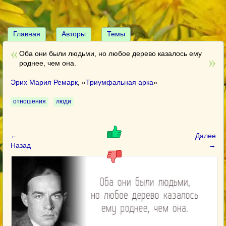
Главная
Авторы
Темы
Оба они были людьми, но любое дерево казалось ему
роднее, чем она.
Эрих Мария Ремарк
, «
Триумфальная арка
»
отношения
люди
←
Далее
Назад
→