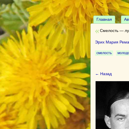
Главная
Ав
Смелость — лу
Эрих Мария Рема
смелость
молод
← Назад