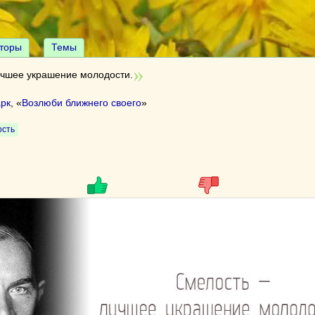
торы
Темы
чшее украшение молодости.
рк
, «
Возлюби ближнего своего
»
ость