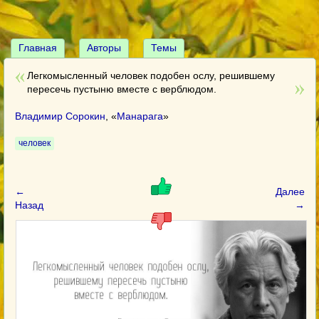
Главная
Авторы
Темы
Легкомысленный человек подобен ослу, решившему
пересечь пустыню вместе с верблюдом.
Владимир Сорокин
, «
Манарага
»
человек
←
Далее
Назад
→