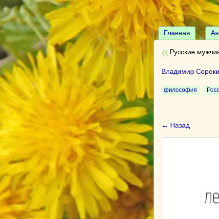
Главная
Ав
Русские мужчи
Владимир Сорок
философия
Рос
← Назад