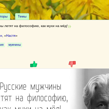
торы
Темы
ны летят на философию, как мухи на мёд!
ин
, «
Настя
»
сия
мужчины