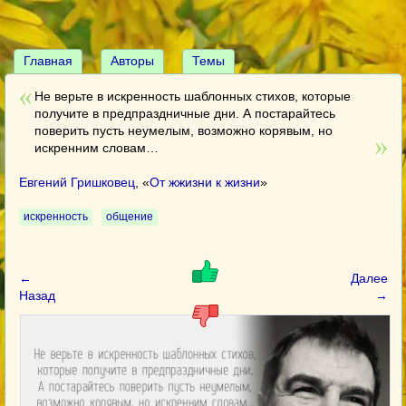
Главная
Авторы
Темы
Не верьте в искренность шаблонных стихов, которые
получите в предпраздничные дни. А постарайтесь
поверить пусть неумелым, возможно корявым, но
искренним словам…
Евгений Гришковец
, «
От жжизни к жизни
»
искренность
общение
←
Далее
Назад
→