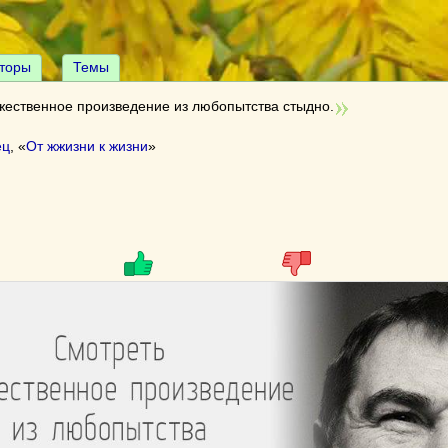
торы
Темы
жественное произведение из любопытства стыдно.
ец
, «
От жжизни к жизни
»