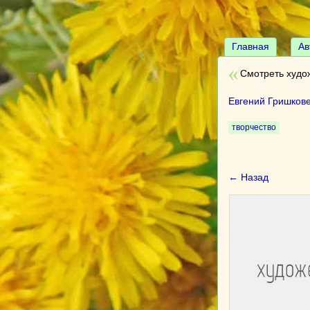
Главная
Ав
Смотреть худо
Евгений Гришков
творчество
← Назад