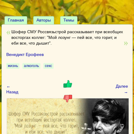
Главная
Авторы
Темы
Шофер СМУ Россвязьстрой рассказывает при всеобщих
восторгах коллег: "Мой лозунг — пей все, что горит, и
еби все, что дышит".
Венедикт Ерофеев
жизнь
алкоголь
секс
←
Далее
Назад
→