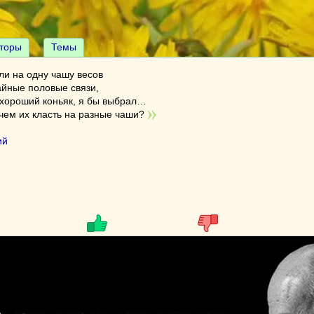
торы
Темы
ли на одну чашу весов
айные половые связи,
 хороший коньяк, я бы выбрал…
чем их класть на разные чаши?
ий