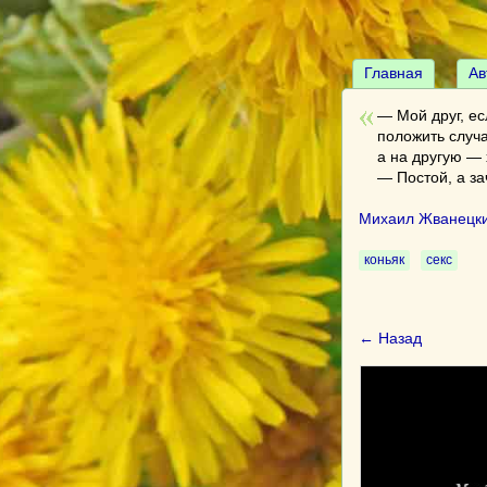
Главная
Ав
— Мой друг, ес
положить случ
а на другую —
— Постой, а за
Михаил Жванецк
коньяк
секс
← Назад