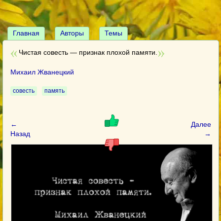
Главная
Авторы
Темы
Чистая совесть — признак плохой памяти.
Михаил Жванецкий
совесть
память
←
Далее
Назад
→