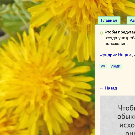
Главная
Ав
Чтобы предуга
всегда употре
положения.
Фридрих Ницше
, 
ум
люди
← Назад