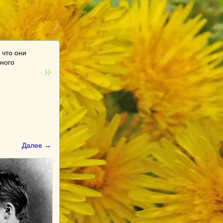
 что они
тного
»
Далее →