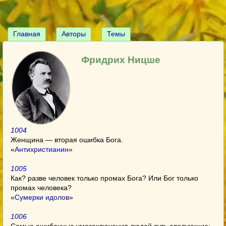
Главная
Авторы
Темы
Фридрих Ницше
1004
Женщина — вторая ошибка Бога.
«
Антихристианин
»
1005
Как? разве человек только промах Бога? Или Бог только
промах человека?
«
Сумерки идолов
»
1006